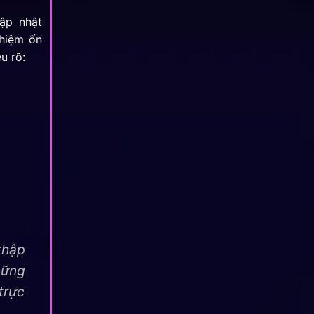
cập nhật
ghiệm ổn
u rõ:
thập
hững
trực