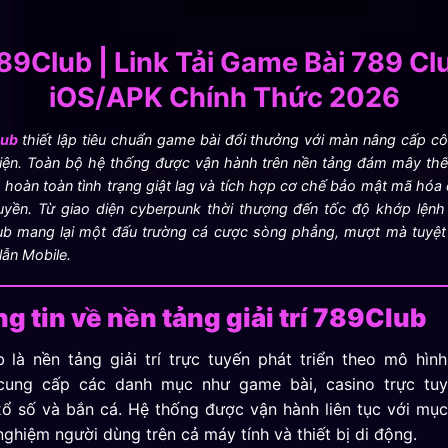
89Club | Link Tải Game Bài 789 Cl
iOS/APK Chính Thức 2026
ub
thiết lập tiêu chuẩn game bài đổi thưởng với màn nâng cấp c
iện. Toàn bộ hệ thống được vận hành trên nền tảng đám mây thế
ỏ hoàn toàn tình trạng giật lag và tích hợp cơ chế bảo mật mã hóa
yền. Từ giao diện cyberpunk thời thượng đến tốc độ khớp lệnh 
b mang lại một đấu trường cá cược sòng phẳng, mượt mà tuyệt 
lẫn Mobile.
g tin về nền tảng giải trí 789Club
 là nền tảng giải trí trực tuyến phát triển theo mô hìn
cung cấp các danh mục như game bài, casino trực tuyế
ổ số và bắn cá. Hệ thống được vận hành liên tục với mục 
 nghiệm người dùng trên cả máy tính và thiết bị di động.