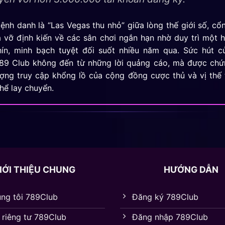
nh danh là “Las Vegas thu nhỏ” giữa lòng thế giới số, c
 vỡ định kiến về các sân chơi ngắn hạn nhờ duy trì một 
ín, minh bạch tuyệt đối suốt nhiều năm qua. Sức hút 
89 Club không đến từ những lời quảng cáo, mà được chứ
ợng truy cập khổng lồ của cộng đồng cược thủ và vị thế
hể lay chuyển.
 cột mốc vàng khẳng định uy tín của 789 Cl
uốt gần 10 năm hình thành và phát triển,
789clubb.us
l
n chỉ “Khách hàng là trọng tâm”, thể hiện qua 4 trụ cột chiế
 bạch tài chính tuyệt đối: Chúng tôi xóa bỏ hoàn toàn 
IỚI THIỆU CHUNG
HƯỚNG DẪN
g gian, thiết lập cơ chế trả thưởng trực tiếp (P2P). Mọi g
hội viên đều được thực hiện minh bạch, công bằng và k
ng tôi 789Club
Đăng ký 789Club
thứ ba.
riêng tư 789Club
Đăng nhập 789Club
nh thái giải trí đỉnh cao: Mỗi trò chơi tại
cổng game 789C